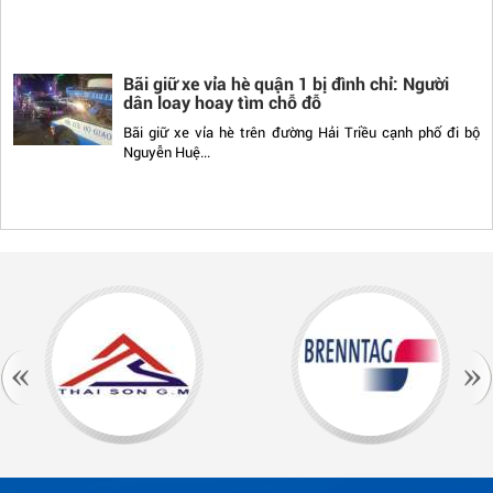
Bãi giữ xe vỉa hè quận 1 bị đình chỉ: Người
dân loay hoay tìm chỗ đỗ
Bãi giữ xe vỉa hè trên đường Hải Triều cạnh phố đi bộ
Nguyễn Huệ...
Mẹo sơn nhanh và tiết kiệm khi sơn lại tường
Bạn muốn làm mới không gian căn nhà sau nhiều năm sử
dụng, muốn thay đổi...
Kiến thức cơ bản liên quan tới bột bả
Bột trét tường là gì? Tại sao phải dùng bột trét tường?
Bột trét tường...