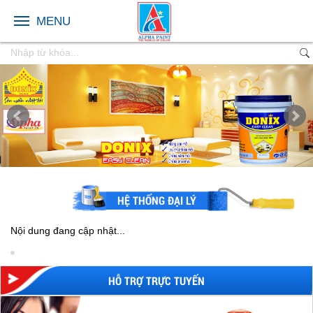
MENU
Kiến thức cơ bản liên quan tới bột bả
Bột trét tường là gì? Tại sao phải dùng bột trét tường?
Bột trét tường...
HỆ THỐNG ĐẠI LÝ
Sơn nhà đón tết | Rước Tài Lộc Đón Bình An
Nội dung đang cập nhật...
Tết đến xuân về,ngoài việc sắm sửa cho gia đình những
cành đào cành...
HỖ TRỢ TRỰC TUYẾN
Bãi giữ xe vỉa hè quận 1 bị đình chỉ: Người