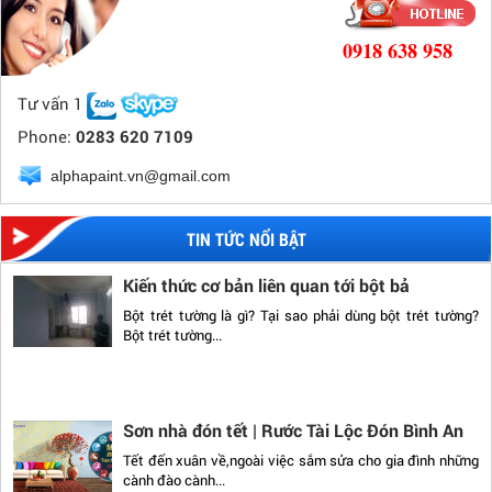
dân loay hoay tìm chỗ đỗ
Bãi giữ xe vỉa hè trên đường Hải Triều cạnh phố đi bộ
0918 638 958
Nguyễn Huệ...
Tư vấn 1
Phone:
0283 620 7109
Mẹo sơn nhanh và tiết kiệm khi sơn lại tường
Bạn muốn làm mới không gian căn nhà sau nhiều năm sử
alphapaint.vn@gmail.com
dụng, muốn thay đổi...
TIN TỨC NỔI BẬT
Kiến thức cơ bản liên quan tới bột bả
Bột trét tường là gì? Tại sao phải dùng bột trét tường?
Bột trét tường...
Sơn nhà đón tết | Rước Tài Lộc Đón Bình An
Tết đến xuân về,ngoài việc sắm sửa cho gia đình những
cành đào cành...