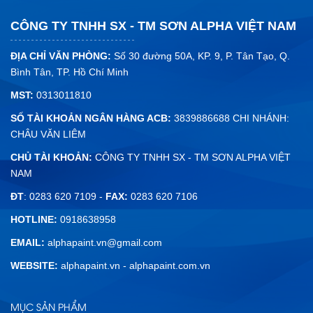
Sơn nhà đón tết | Rước Tài Lộc Đón Bình An
CÔNG TY TNHH SX - TM SƠN ALPHA VIỆT NAM
Tết đến xuân về,ngoài việc sắm sửa cho gia đình những
cành đào cành...
ĐỊA CHỈ VĂN PHÒNG:
Số 30 đường 50A, KP. 9, P. Tân Tạo, Q.
Bình Tân, TP. Hồ Chí Minh
MST:
0313011810
SỐ TÀI KHOẢN NGÂN HÀNG ACB:
3839886688 CHI NHÁNH:
CHÂU VĂN LIÊM
CHỦ TÀI KHOẢN:
CÔNG TY TNHH SX - TM SƠN ALPHA VIỆT
NAM
ĐT
: 0283 620 7109 -
FAX:
0283 620 7106
HOTLINE:
0918638958
EMAIL:
alphapaint.vn@gmail.com
WEBSITE:
alphapaint.vn
-
alphapaint.com.vn
MỤC SẢN PHẨM