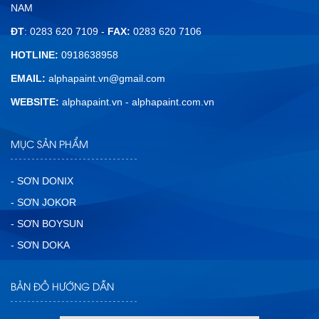
NAM
ĐT
: 0283 620 7109 -
FAX:
0283 620 7106
HOTLINE:
0918638958
EMAIL:
alphapaint.vn@gmail.com
WEBSITE:
alphapaint.vn
-
alphapaint.com.vn
MỤC SẢN PHẨM
- SƠN DONIX
- SƠN JOKOR
- SƠN BOYSUN
- SƠN DOKA
BẢN ĐỒ HƯỚNG DẪN