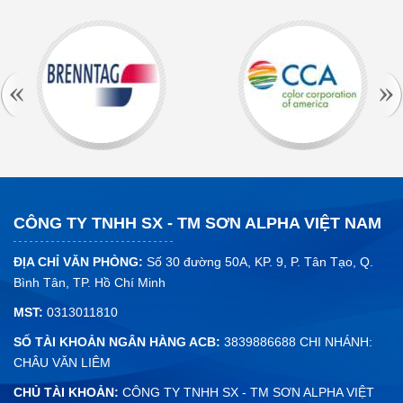
Bột trét tường...
Sơn nhà đón tết | Rước Tài Lộc Đón Bình An
Tết đến xuân về,ngoài việc sắm sửa cho gia đình những
cành đào cành...
CÔNG TY TNHH SX - TM SƠN ALPHA VIỆT NAM
ĐỊA CHỈ VĂN PHÒNG:
Số 30 đường 50A, KP. 9, P. Tân Tạo, Q.
Bình Tân, TP. Hồ Chí Minh
MST:
0313011810
SỐ TÀI KHOẢN NGÂN HÀNG ACB:
3839886688 CHI NHÁNH:
CHÂU VĂN LIÊM
CHỦ TÀI KHOẢN:
CÔNG TY TNHH SX - TM SƠN ALPHA VIỆT