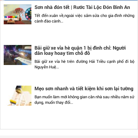
Sơn nhà đón tết | Rước Tài Lộc Đón Bình An
Tết đến xuân về,ngoài việc sắm sửa cho gia đình những
cành đào cành...
Bãi giữ xe vỉa hè quận 1 bị đình chỉ: Người
dân loay hoay tìm chỗ đỗ
Bãi giữ xe vỉa hè trên đường Hải Triều cạnh phố đi bộ
Nguyễn Huệ...
Mẹo sơn nhanh và tiết kiệm khi sơn lại tường
Bạn muốn làm mới không gian căn nhà sau nhiều năm sử
dụng, muốn thay đổi...
Kiến thức cơ bản liên quan tới bột bả
Bột trét tường là gì? Tại sao phải dùng bột trét tường?