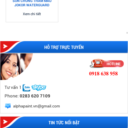
SƠN CHỐNG THẤM MÀU
JOKOR WATERGUARD
Xem chi tiết
Bãi giữ xe vỉa hè quận 1 bị đình chỉ: Người
dân loay hoay tìm chỗ đỗ
Bãi giữ xe vỉa hè trên đường Hải Triều cạnh phố đi bộ
Nguyễn Huệ...
HỖ TRỢ TRỰC TUYẾN
Mẹo sơn nhanh và tiết kiệm khi sơn lại tường
Bạn muốn làm mới không gian căn nhà sau nhiều năm sử
dụng, muốn thay đổi...
0918 638 958
Tư vấn 1
Phone:
0283 620 7109
Kiến thức cơ bản liên quan tới bột bả
Bột trét tường là gì? Tại sao phải dùng bột trét tường?
alphapaint.vn@gmail.com
Bột trét tường...
TIN TỨC NỔI BẬT