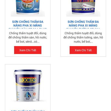
SƠN CHỐNG THẤM ĐA
SƠN CHỐNG THẤM ĐA
NĂNG PHA XI MĂNG
NĂNG PHA XI MĂNG
CHUYÊN SÀN CT-11A PLUS
CHUYÊN TƯỜNG CT-11A
PLUS
Chống thấm tuyệt đối, dùng
Chống thấm tuyệt đối, dùng
để chống thấm sàn, hồ nước,
để chống thấm tường, sàn, hồ
bể bơi, sênô…có...
nước, bể bơi,...
Xem Chi Tiết
Xem Chi Tiết
Kiến thức cơ bản liên quan tới bột bả
Bột trét tường là gì? Tại sao phải dùng bột trét tường?
Bột trét tường...
Sơn nhà đón tết | Rước Tài Lộc Đón Bình An
Tết đến xuân về,ngoài việc sắm sửa cho gia đình những
cành đào cành...