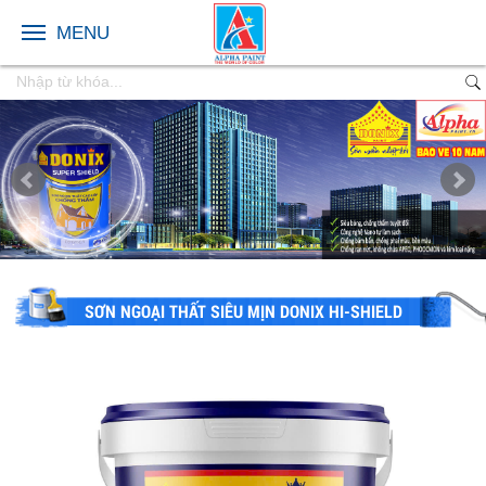
MENU
SƠN NGOẠI THẤT SIÊU MỊN DONIX HI-SHIELD