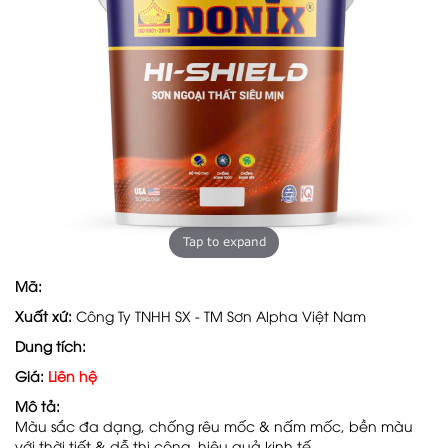
Tap to expand
Mã:
Xuất xứ:
Công Ty TNHH SX - TM Sơn Alpha Việt Nam
Dung tích:
Giá:
Liên hệ
Mô tả:
Màu sắc đa dạng, chống rêu mốc & nấm mốc, bền màu
với thời tiết & dễ thi công, hiệu quả kinh tế