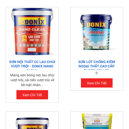
SƠN NỘI THẤT CC LAU CHÙI
SƠN LÓT CHỐNG KIỀM
VƯỢT TRỘI - DONIX NANO
NGOẠI THẤT CAO CẤP
CLEAN
SUPER SEALER
0
Màng sơn bóng mờ, lau chùi
vượt trội, cải tiến vượt trội về
Xem Chi Tiết
bề mặt nhãn...
Xem Chi Tiết