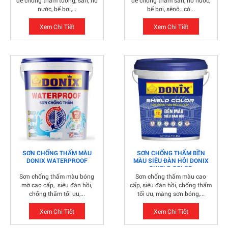
để chống thấm tường, sàn, hồ
để chống thấm sàn, hồ nước,
nước, bể bơi,...
bể bơi, sênô…có...
Xem Chi Tiết
Xem Chi Tiết
SƠN CHỐNG THẤM MÀU
SƠN CHỐNG THẤM BỀN
DONIX WATERPROOF
MÀU SIÊU ĐÀN HỒI DONIX
SHIELD COLOR
Sơn chống thấm màu bóng
Sơn chống thấm màu cao
mờ cao cấp, siêu đàn hồi,
cấp, siêu đàn hồi, chống thấm
chống thấm tối ưu,...
tối ưu, màng sơn bóng,...
Xem Chi Tiết
Xem Chi Tiết