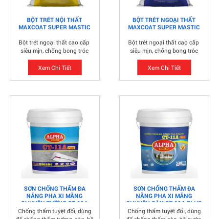
BỘT TRÉT NỘI THẤT
BỘT TRÉT NGOẠI THẤT
MAXCOAT SUPER MASTIC
MAXCOAT SUPER MASTIC
Bột trét ngoại thất cao cấp
Bột trét ngoại thất cao cấp
siêu mịn, chống bong tróc
siêu mịn, chống bong tróc
Xem Chi Tiết
Xem Chi Tiết
SƠN CHỐNG THẤM ĐA
SƠN CHỐNG THẤM ĐA
NĂNG PHA XI MĂNG
NĂNG PHA XI MĂNG
CHUYÊN TƯỜNG CT-11A
CHUYÊN SÀN CT-11A PLUS
PLUS
Chống thấm tuyệt đối, dùng
Chống thấm tuyệt đối, dùng