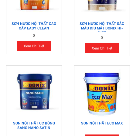
SƠN NƯỚC NỘI THẤT CAO
SƠN NƯỚC NỘI THẤT SẮC
CẤP EASY CLEAN
MÀU DỊU MÁT DONIX HI-
NICE
0
0
Xem Chi Tiết
Xem Chi Tiết
Kiến thức cơ bản liên quan tới bột bả
Bột trét tường là gì? Tại sao phải dùng bột trét tường?
Bột trét tường...
Sơn nhà đón tết | Rước Tài Lộc Đón Bình An
SƠN NỘI THẤT CC BÓNG
SƠN NỘI THẤT ECO MAX
Tết đến xuân về,ngoài việc sắm sửa cho gia đình những
SÁNG NANO SATIN
cành đào cành...