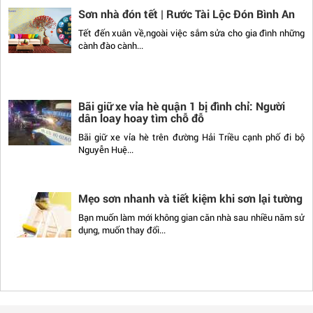
Sơn nhà đón tết | Rước Tài Lộc Đón Bình An
Tết đến xuân về,ngoài việc sắm sửa cho gia đình những
cành đào cành...
Bãi giữ xe vỉa hè quận 1 bị đình chỉ: Người
dân loay hoay tìm chỗ đỗ
Bãi giữ xe vỉa hè trên đường Hải Triều cạnh phố đi bộ
Nguyễn Huệ...
Mẹo sơn nhanh và tiết kiệm khi sơn lại tường
Bạn muốn làm mới không gian căn nhà sau nhiều năm sử
dụng, muốn thay đổi...
Kiến thức cơ bản liên quan tới bột bả
Bột trét tường là gì? Tại sao phải dùng bột trét tường?