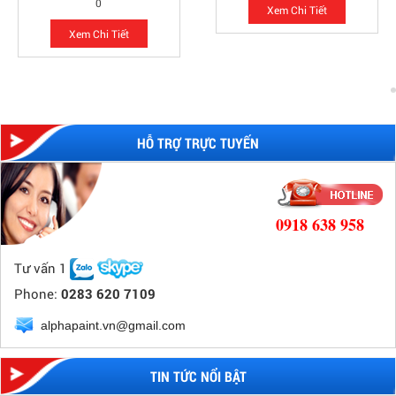
0
Xem Chi Tiết
Xem Chi Tiết
Bãi giữ xe vỉa hè quận 1 bị đình chỉ: Người
dân loay hoay tìm chỗ đỗ
Bãi giữ xe vỉa hè trên đường Hải Triều cạnh phố đi bộ
Nguyễn Huệ...
HỖ TRỢ TRỰC TUYẾN
Mẹo sơn nhanh và tiết kiệm khi sơn lại tường
Bạn muốn làm mới không gian căn nhà sau nhiều năm sử
dụng, muốn thay đổi...
0918 638 958
Tư vấn 1
Phone:
0283 620 7109
Kiến thức cơ bản liên quan tới bột bả
Bột trét tường là gì? Tại sao phải dùng bột trét tường?
alphapaint.vn@gmail.com
Bột trét tường...
TIN TỨC NỔI BẬT