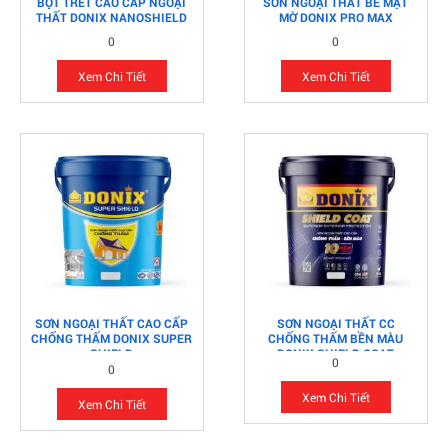
BỘT TRÉT CAO CẤP NGOẠI
SƠN NGOẠI THẤT BỀ MẶT
THẤT DONIX NANOSHIELD
MỜ DONIX PRO MAX
0
0
Xem Chi Tiết
Xem Chi Tiết
SƠN NGOẠI THẤT CAO CẤP
SƠN NGOẠI THẤT CC
CHỐNG THẤM DONIX SUPER
CHỐNG THẤM BỀN MÀU
SHIELD
DONIX SHIELD COAT
0
0
Xem Chi Tiết
Xem Chi Tiết