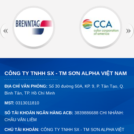
Bột trét tường...
Sơn nhà đón tết | Rước Tài Lộc Đón Bình An
Tết đến xuân về,ngoài việc sắm sửa cho gia đình những
cành đào cành...
CÔNG TY TNHH SX - TM SƠN ALPHA VIỆT NAM
ĐỊA CHỈ VĂN PHÒNG:
Số 30 đường 50A, KP. 9, P. Tân Tạo, Q.
Bình Tân, TP. Hồ Chí Minh
MST:
0313011810
SỐ TÀI KHOẢN NGÂN HÀNG ACB:
3839886688 CHI NHÁNH:
CHÂU VĂN LIÊM
CHỦ TÀI KHOẢN:
CÔNG TY TNHH SX - TM SƠN ALPHA VIỆT