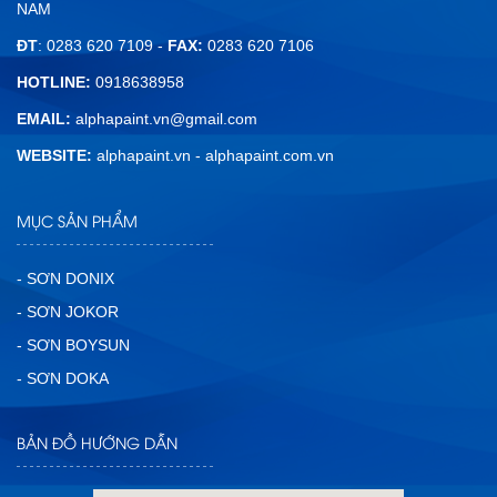
NAM
ĐT
: 0283 620 7109 -
FAX:
0283 620 7106
HOTLINE:
0918638958
EMAIL:
alphapaint.vn@gmail.com
WEBSITE:
alphapaint.vn
-
alphapaint.com.vn
MỤC SẢN PHẨM
- SƠN DONIX
- SƠN JOKOR
- SƠN BOYSUN
- SƠN DOKA
BẢN ĐỒ HƯỚNG DẪN